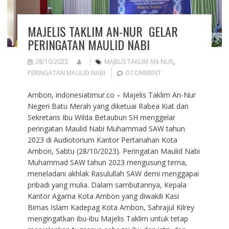
MAJELIS TAKLIM AN-NUR GELAR
PERINGATAN MAULID NABI
28/10/2023
MAJELIS TAKLIM AN-NUR
,
PERINGATAN MAULID NABI
0 COMMENT
Ambon, indonesiatimur.co – Majelis Taklim An-Nur
Negeri Batu Merah yang diketuai Rabea Kiat dan
Sekretaris Ibu Wilda Betaubun SH menggelar
peringatan Maulid Nabi Muhammad SAW tahun
2023 di Audiotorium Kantor Pertanahan Kota
Ambon, Sabtu (28/10/2023). Peringatan Maulid Nabi
Muhammad SAW tahun 2023 mengusung tema,
meneladani akhlak Rasulullah SAW demi menggapai
pribadi yang mulia. Dalam sambutannya, Kepala
Kantor Agama Kota Ambon yang diwakili Kasi
Bimas Islam Kadepag Kota Ambon, Sahrajul Kilrey
mengingatkan ibu-ibu Majelis Taklim untuk tetap