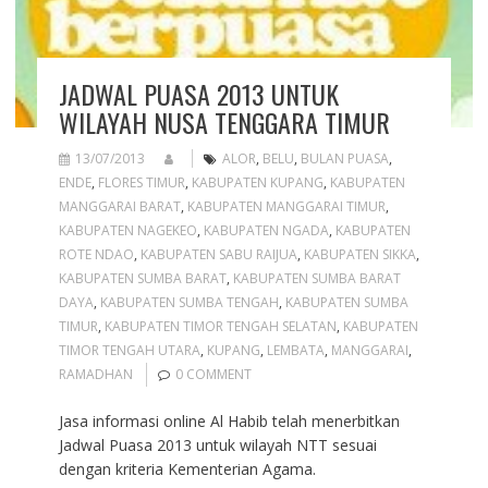
JADWAL PUASA 2013 UNTUK
WILAYAH NUSA TENGGARA TIMUR
13/07/2013
ALOR
,
BELU
,
BULAN PUASA
,
ENDE
,
FLORES TIMUR
,
KABUPATEN KUPANG
,
KABUPATEN
MANGGARAI BARAT
,
KABUPATEN MANGGARAI TIMUR
,
KABUPATEN NAGEKEO
,
KABUPATEN NGADA
,
KABUPATEN
ROTE NDAO
,
KABUPATEN SABU RAIJUA
,
KABUPATEN SIKKA
,
KABUPATEN SUMBA BARAT
,
KABUPATEN SUMBA BARAT
DAYA
,
KABUPATEN SUMBA TENGAH
,
KABUPATEN SUMBA
TIMUR
,
KABUPATEN TIMOR TENGAH SELATAN
,
KABUPATEN
TIMOR TENGAH UTARA
,
KUPANG
,
LEMBATA
,
MANGGARAI
,
RAMADHAN
0 COMMENT
Jasa informasi online Al Habib telah menerbitkan
Jadwal Puasa 2013 untuk wilayah NTT sesuai
dengan kriteria Kementerian Agama.