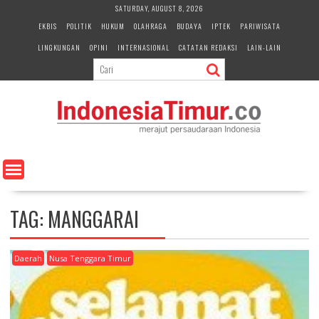
S
SATURDAY, AUGUST 8, 2026
k
EKBIS
POLITIK
HUKUM
OLAHRAGA
BUDAYA
IPTEK
PARIWISATA
i
LINGKUNGAN
OPINI
INTERNASIONAL
CATATAN REDAKSI
LAIN-LAIN
p
t
o
c
o
n
t
e
n
t
TAG:
MANGGARAI
Daerah
Nusa Tenggara Timur