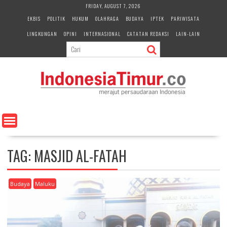
S
FRIDAY, AUGUST 7, 2026
k
EKBIS
POLITIK
HUKUM
OLAHRAGA
BUDAYA
IPTEK
PARIWISATA
i
LINGKUNGAN
OPINI
INTERNASIONAL
CATATAN REDAKSI
LAIN-LAIN
p
t
o
c
o
n
t
e
n
t
TAG:
MASJID AL-FATAH
Budaya
Maluku