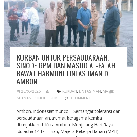
KURBAN UNTUK PERSAUDARAAN,
SINODE GPM DAN MASJID AL-FATAH
RAWAT HARMONI LINTAS IMAN DI
AMBON
26/05/2026
KURBAN
,
LINTAS IMAN
,
MASJID
AL-FATAH
,
SINODE GPM
0 COMMENT
Ambon, indonesiatimur.co – Semangat toleransi dan
persaudaraan antarumat beragama kembali
ditunjukkan di Kota Ambon. Menjelang Hari Raya
Iduladha 1447 Hijriah, Majelis Pekerja Harian (MPH)