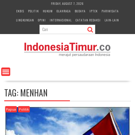
S
FRIDAY, AUGUST 7, 2026
k
EKBIS
POLITIK
HUKUM
OLAHRAGA
BUDAYA
IPTEK
PARIWISATA
i
LINGKUNGAN
OPINI
INTERNASIONAL
CATATAN REDAKSI
LAIN-LAIN
p
t
o
c
o
n
t
e
n
t
TAG:
MENHAN
Papua
Politik