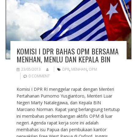
KOMISI I DPR BAHAS OPM BERSAMA
MENHAN, MENLU DAN KEPALA BIN
23/05/2013
DPR
,
MENHAN
,
OPM
0 COMMENT
Komisi I DPR RI menggelar rapat dengan Menteri
Pertahanan Purnomo Yusgiantoro, Menteri Luar
Negeri Marty Natalegawa, dan Kepala BIN
Marciano Norman. Rapat yang berlangsung tertutup
ini membahas perkembangan aktifis OPM di luar
negeri. Agenda rapat kerja sore ini adalah
membahas isu Papua dan pembukaan kantor
perwakilan Free West Papua di Oxford, Inggris.