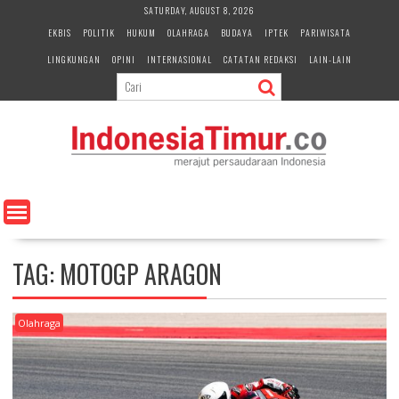
S
SATURDAY, AUGUST 8, 2026
k
EKBIS
POLITIK
HUKUM
OLAHRAGA
BUDAYA
IPTEK
PARIWISATA
i
LINGKUNGAN
OPINI
INTERNASIONAL
CATATAN REDAKSI
LAIN-LAIN
p
t
o
c
o
n
t
e
n
t
TAG:
MOTOGP ARAGON
Olahraga