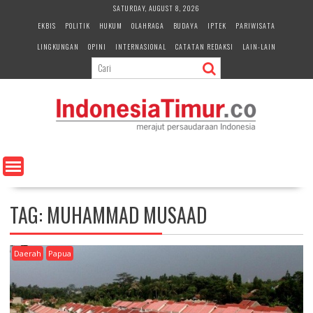
S
SATURDAY, AUGUST 8, 2026
k
EKBIS
POLITIK
HUKUM
OLAHRAGA
BUDAYA
IPTEK
PARIWISATA
i
LINGKUNGAN
OPINI
INTERNASIONAL
CATATAN REDAKSI
LAIN-LAIN
p
t
o
c
o
n
t
e
n
t
TAG:
MUHAMMAD MUSAAD
Daerah
Papua