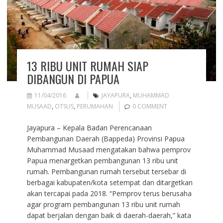
13 RIBU UNIT RUMAH SIAP
DIBANGUN DI PAPUA
11/04/2016
JAYAPURA
,
MUHAMMAD
MUSAAD
,
OTSUS
,
PERUMAHAN
0 COMMENT
Jayapura – Kepala Badan Perencanaan
Pembangunan Daerah (Bappeda) Provinsi Papua
Muhammad Musaad mengatakan bahwa pemprov
Papua menargetkan pembangunan 13 ribu unit
rumah. Pembangunan rumah tersebut tersebar di
berbagai kabupaten/kota setempat dan ditargetkan
akan tercapai pada 2018. “Pemprov terus berusaha
agar program pembangunan 13 ribu unit rumah
dapat berjalan dengan baik di daerah-daerah,” kata