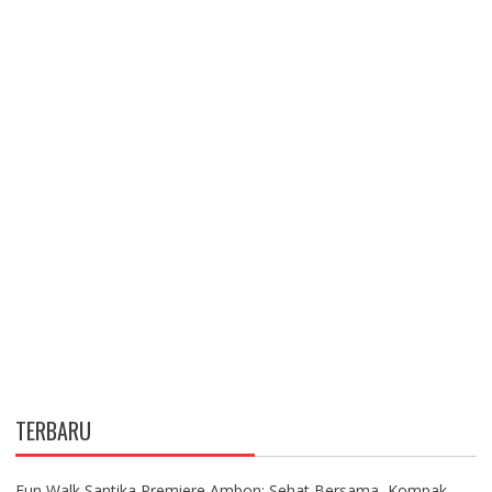
TERBARU
Fun Walk Santika Premiere Ambon: Sehat Bersama, Kompak