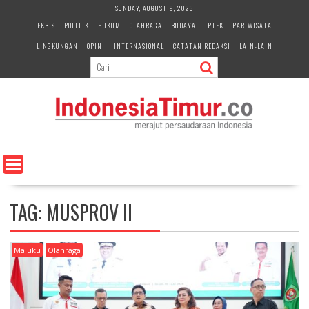
S
SUNDAY, AUGUST 9, 2026
k
EKBIS
POLITIK
HUKUM
OLAHRAGA
BUDAYA
IPTEK
PARIWISATA
i
LINGKUNGAN
OPINI
INTERNASIONAL
CATATAN REDAKSI
LAIN-LAIN
p
t
o
c
o
n
t
e
n
t
TAG:
MUSPROV II
Maluku
Olahraga