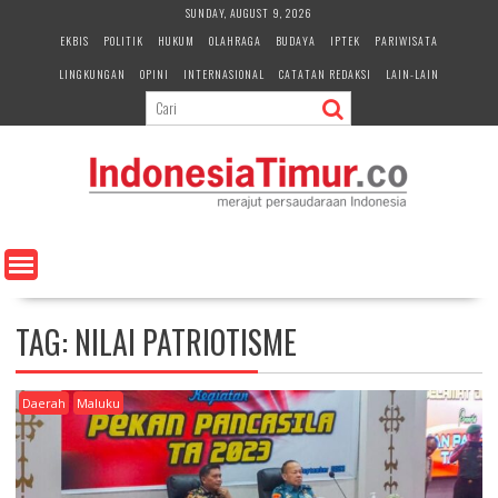
S
SUNDAY, AUGUST 9, 2026
k
EKBIS
POLITIK
HUKUM
OLAHRAGA
BUDAYA
IPTEK
PARIWISATA
i
LINGKUNGAN
OPINI
INTERNASIONAL
CATATAN REDAKSI
LAIN-LAIN
p
t
o
c
o
n
t
e
n
t
TAG:
NILAI PATRIOTISME
Daerah
Maluku