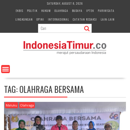
S
SATURDAY, AUGUST 8, 2026
k
EKBIS
POLITIK
HUKUM
OLAHRAGA
BUDAYA
IPTEK
PARIWISATA
i
LINGKUNGAN
OPINI
INTERNASIONAL
CATATAN REDAKSI
LAIN-LAIN
p
t
o
c
o
n
t
e
n
t
TAG:
OLAHRAGA BERSAMA
Maluku
Olahraga