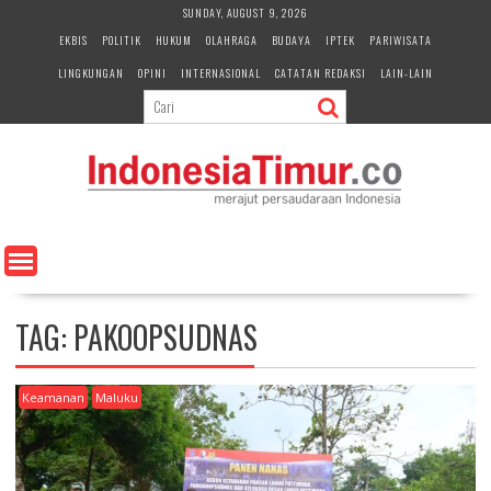
S
SUNDAY, AUGUST 9, 2026
k
EKBIS
POLITIK
HUKUM
OLAHRAGA
BUDAYA
IPTEK
PARIWISATA
i
LINGKUNGAN
OPINI
INTERNASIONAL
CATATAN REDAKSI
LAIN-LAIN
p
t
o
c
o
n
t
e
n
t
TAG:
PAKOOPSUDNAS
Keamanan
Maluku