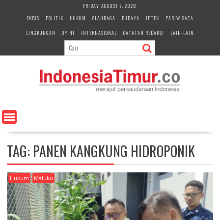
S
FRIDAY, AUGUST 7, 2026
k
EKBIS
POLITIK
HUKUM
OLAHRAGA
BUDAYA
IPTEK
PARIWISATA
i
LINGKUNGAN
OPINI
INTERNASIONAL
CATATAN REDAKSI
LAIN-LAIN
p
t
o
c
o
n
t
e
n
t
TAG:
PANEN KANGKUNG HIDROPONIK
Hukum
Maluku