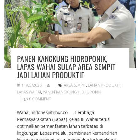
PANEN KANGKUNG HIDROPONIK,
LAPAS WAHAI SULAP AREA SEMPIT
JADI LAHAN PRODUKTIF
11/05/2026
AREA SEMPIT
,
LAHAN PRODUKTIF
,
LAPAS WAHAI
,
PANEN KANGKUNG HIDROPONIK
0 COMMENT
Wahai, indonesiatimur.co — Lembaga
Pemasyarakatan (Lapas) Kelas III Wahai terus
optimalkan pemanfaatan lahan terbatas di
lingkungan Lapas melalui pembinaan kemandirian
ketahanan pangan, yaitu panen dua kg kangkung