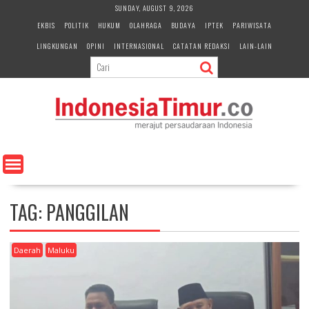
S
SUNDAY, AUGUST 9, 2026
k
EKBIS
POLITIK
HUKUM
OLAHRAGA
BUDAYA
IPTEK
PARIWISATA
i
LINGKUNGAN
OPINI
INTERNASIONAL
CATATAN REDAKSI
LAIN-LAIN
p
t
o
c
o
n
t
e
n
t
TAG:
PANGGILAN
Daerah
Maluku