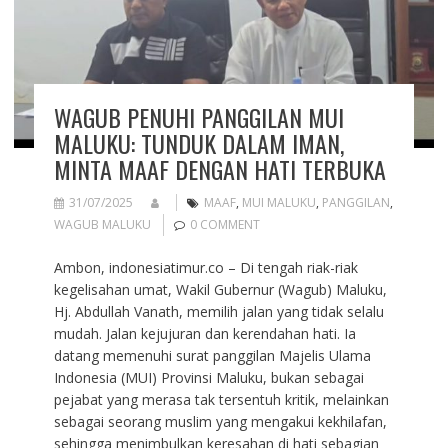
WAGUB PENUHI PANGGILAN MUI
MALUKU: TUNDUK DALAM IMAN,
MINTA MAAF DENGAN HATI TERBUKA
31/07/2025
MAAF
,
MUI MALUKU
,
PANGGILAN
,
WAGUB MALUKU
0 COMMENT
Ambon, indonesiatimur.co – Di tengah riak-riak
kegelisahan umat, Wakil Gubernur (Wagub) Maluku,
Hj. Abdullah Vanath, memilih jalan yang tidak selalu
mudah. Jalan kejujuran dan kerendahan hati. Ia
datang memenuhi surat panggilan Majelis Ulama
Indonesia (MUI) Provinsi Maluku, bukan sebagai
pejabat yang merasa tak tersentuh kritik, melainkan
sebagai seorang muslim yang mengakui kekhilafan,
sehingga menimbulkan keresahan di hati sebagian