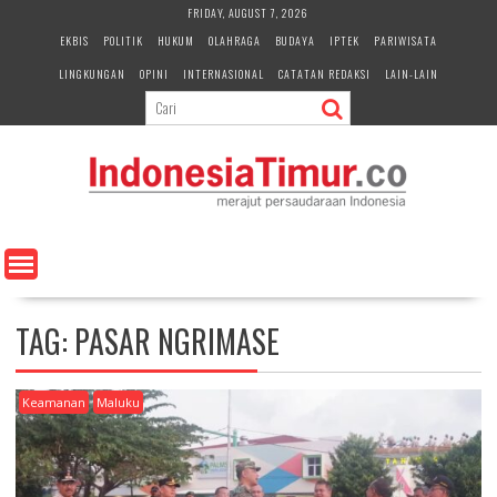
S
FRIDAY, AUGUST 7, 2026
k
EKBIS
POLITIK
HUKUM
OLAHRAGA
BUDAYA
IPTEK
PARIWISATA
i
LINGKUNGAN
OPINI
INTERNASIONAL
CATATAN REDAKSI
LAIN-LAIN
p
t
o
c
o
n
t
e
n
t
TAG:
PASAR NGRIMASE
Keamanan
Maluku