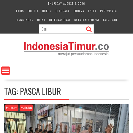
S
THURSDAY, AUGUST 6, 2026
k
EKBIS
POLITIK
HUKUM
OLAHRAGA
BUDAYA
IPTEK
PARIWISATA
i
LINGKUNGAN
OPINI
INTERNASIONAL
CATATAN REDAKSI
LAIN-LAIN
p
t
o
c
o
n
t
e
n
t
TAG:
PASCA LIBUR
Hukum
Maluku