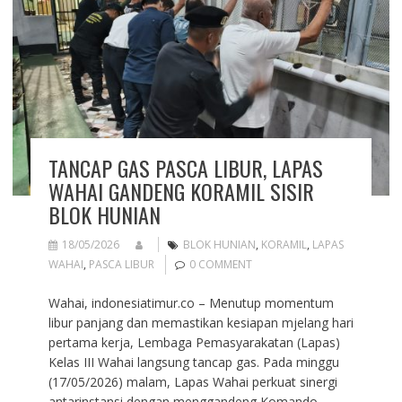
TANCAP GAS PASCA LIBUR, LAPAS
WAHAI GANDENG KORAMIL SISIR
BLOK HUNIAN
18/05/2026
BLOK HUNIAN
,
KORAMIL
,
LAPAS
WAHAI
,
PASCA LIBUR
0 COMMENT
Wahai, indonesiatimur.co – Menutup momentum
libur panjang dan memastikan kesiapan mjelang hari
pertama kerja, Lembaga Pemasyarakatan (Lapas)
Kelas III Wahai langsung tancap gas. Pada minggu
(17/05/2026) malam, Lapas Wahai perkuat sinergi
antarinstansi dengan menggandeng Komando