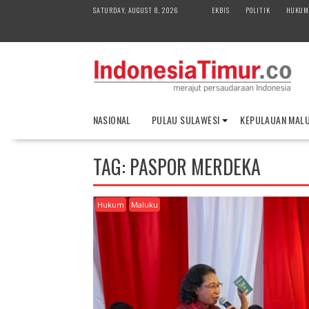
S
SATURDAY, AUGUST 8, 2026
EKBIS
POLITIK
HUKUM
k
i
p
t
o
c
o
NASIONAL
PULAU SULAWESI
KEPULAUAN MAL
n
t
e
TAG:
PASPOR MERDEKA
n
t
Hukum
Maluku