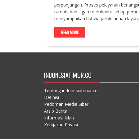
perpanjangan. Proses pelayanan berlangs
ramah, dan sigap membantu setiap pemoho
menyampaikan bahwa pelaksanaan layan
READ MORE
INDONESIATIMUR.CO
Tentang indonesiatimur.co
Definisi
Pedoman Media Siber
Arsip Berita
Informasi Iklan
Kebijakan Privasi