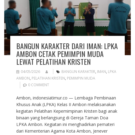
BANGUN KARAKTER DARI IMAN: LPKA
AMBON CETAK PEMIMPIN MUDA
LEWAT PELATIHAN KRISTEN
04/05/2026
BANGUN KARAKTER
,
IMAN
,
LPKA
AMBON
,
PELATIHAN KRISTEN
,
PEMIMPIN MUDA
0 COMMENT
Ambon, indonesiatimur.co — Lembaga Pembinaan
Khusus Anak (LPKA) Kelas II Ambon melaksanakan
kegiatan Pelatihan Kepemimpinan Kristen bagi anak
binaan yang berlangsung di Gereja Taman Doa
LPKA Ambon. Kegiatan ini menghadirkan pemateri
dari Kementerian Agama Kota Ambon, Jenever