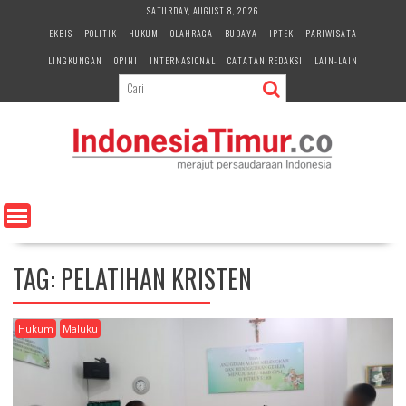
S
SATURDAY, AUGUST 8, 2026
k
EKBIS
POLITIK
HUKUM
OLAHRAGA
BUDAYA
IPTEK
PARIWISATA
i
LINGKUNGAN
OPINI
INTERNASIONAL
CATATAN REDAKSI
LAIN-LAIN
p
t
o
c
o
n
t
e
n
t
TAG:
PELATIHAN KRISTEN
Hukum
Maluku