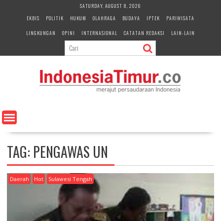
S
SATURDAY, AUGUST 8, 2026
k
EKBIS
POLITIK
HUKUM
OLAHRAGA
BUDAYA
IPTEK
PARIWISATA
i
LINGKUNGAN
OPINI
INTERNASIONAL
CATATAN REDAKSI
LAIN-LAIN
p
t
o
c
o
n
t
e
n
t
TAG:
PENGAWAS UN
Daerah
Hot
Sulawesi Tengah