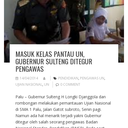
MASUK KELAS PANTAU UN,
GUBERNUR SULTENG DITEGUR
PENGAWAS
14/04/2014
PENDIDIKAN
,
PENGAWAS UN
,
UJIAN NASIONAL
,
UN
0 COMMENT
Palu – Gubernur Sulteng H Longki Djanggola dan
rombongan melakukan pemantauan Ujian Nasional
di SMA 1 Palu, Jalan Gatot subroto, Senin pagi.
Namun ada hal menarik terjadi yakni Gubernur
ditegur oleh salah seorang pengawas Badan