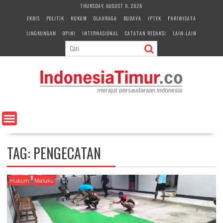
S
THURSDAY, AUGUST 6, 2026
k
EKBIS
POLITIK
HUKUM
OLAHRAGA
BUDAYA
IPTEK
PARIWISATA
i
LINGKUNGAN
OPINI
INTERNASIONAL
CATATAN REDAKSI
LAIN-LAIN
p
t
o
c
o
n
t
e
n
t
TAG:
PENGECATAN
Hukum
Maluku