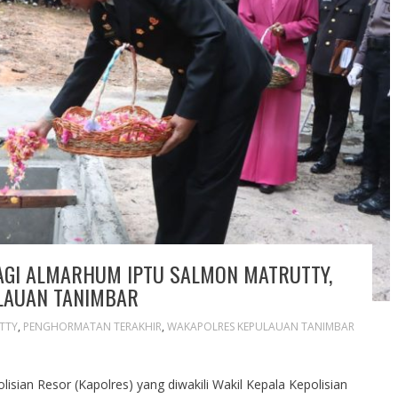
GI ALMARHUM IPTU SALMON MATRUTTY,
LAUAN TANIMBAR
TTY
,
PENGHORMATAN TERAKHIR
,
WAKAPOLRES KEPULAUAN TANIMBAR
isian Resor (Kapolres) yang diwakili Wakil Kepala Kepolisian