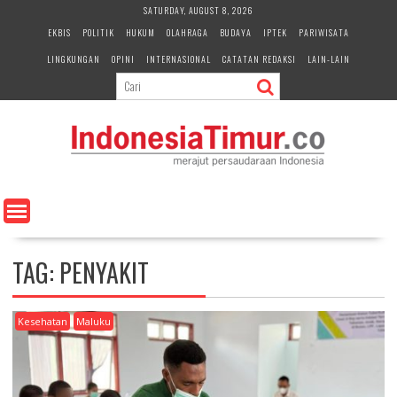
S
SATURDAY, AUGUST 8, 2026
k
EKBIS
POLITIK
HUKUM
OLAHRAGA
BUDAYA
IPTEK
PARIWISATA
i
LINGKUNGAN
OPINI
INTERNASIONAL
CATATAN REDAKSI
LAIN-LAIN
p
t
o
c
o
n
t
e
n
t
TAG:
PENYAKIT
Kesehatan
Maluku