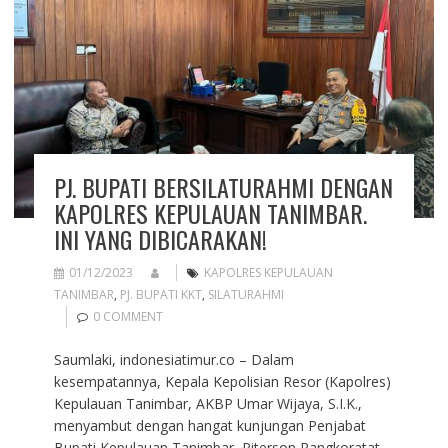
PJ. BUPATI BERSILATURAHMI DENGAN
KAPOLRES KEPULAUAN TANIMBAR.
INI YANG DIBICARAKAN!
01/12/2023
KAPOLRES KEPULAUAN
TANIMBAR
,
PJ. BUPATI KKT
,
SILATURAHMI
0 COMMENT
Saumlaki, indonesiatimur.co – Dalam
kesempatannya, Kepala Kepolisian Resor (Kapolres)
Kepulauan Tanimbar, AKBP Umar Wijaya, S.I.K.,
menyambut dengan hangat kunjungan Penjabat
Bupati Kepulauan Tanimbar, Piterson Rangkoratat,