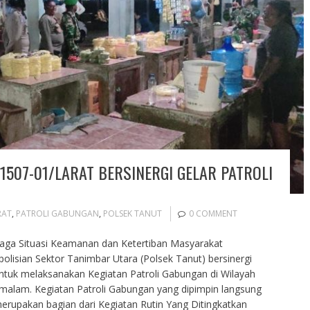
1507-01/LARAT BERSINERGI GELAR PATROLI
RAT
,
PATROLI GABUNGAN
,
POLSEK TANUT
0 COMMENT
jaga Situasi Keamanan dan Ketertiban Masyarakat
lisian Sektor Tanimbar Utara (Polsek Tanut) bersinergi
ntuk melaksanakan Kegiatan Patroli Gabungan di Wilayah
malam. Kegiatan Patroli Gabungan yang dipimpin langsung
erupakan bagian dari Kegiatan Rutin Yang Ditingkatkan