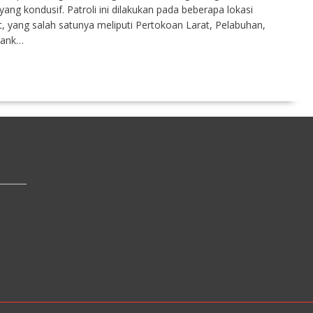
ng kondusif. Patroli ini dilakukan pada beberapa lokasi
 yang salah satunya meliputi Pertokoan Larat, Pelabuhan,
 Bank…