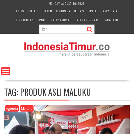
S
MONDAY, AUGUST 10, 2026
k
EKBIS
POLITIK
HUKUM
OLAHRAGA
BUDAYA
IPTEK
PARIWISATA
i
LINGKUNGAN
OPINI
INTERNASIONAL
CATATAN REDAKSI
LAIN-LAIN
p
t
o
c
o
n
t
e
n
t
TAG:
PRODUK ASLI MALUKU
Agenda
Maluku