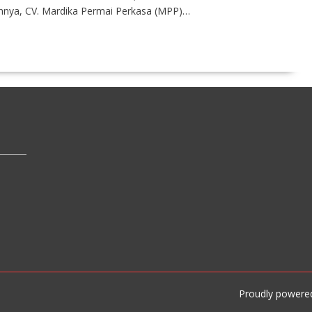
nnya, CV. Mardika Permai Perkasa (MPP)…
Proudly powere