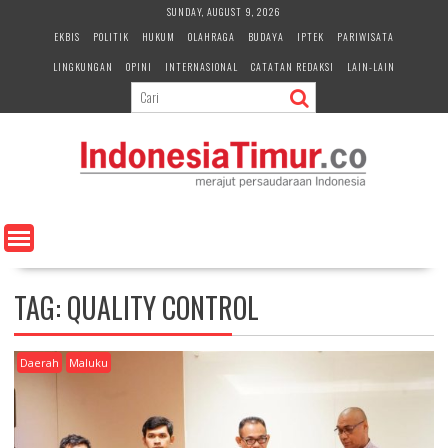
S
SUNDAY, AUGUST 9, 2026
k
EKBIS
POLITIK
HUKUM
OLAHRAGA
BUDAYA
IPTEK
PARIWISATA
i
LINGKUNGAN
OPINI
INTERNASIONAL
CATATAN REDAKSI
LAIN-LAIN
p
t
o
c
o
n
t
e
n
t
TAG:
QUALITY CONTROL
Daerah
Maluku