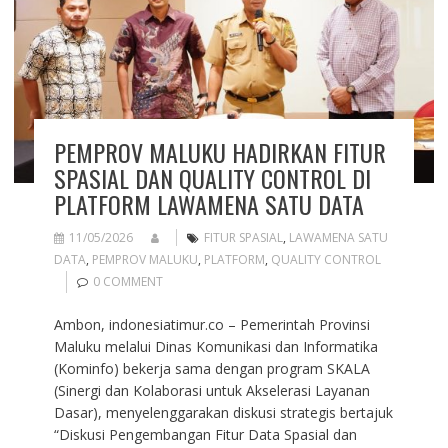
PEMPROV MALUKU HADIRKAN FITUR
SPASIAL DAN QUALITY CONTROL DI
PLATFORM LAWAMENA SATU DATA
11/05/2026
FITUR SPASIAL
,
LAWAMENA SATU
DATA
,
PEMPROV MALUKU
,
PLATFORM
,
QUALITY CONTROL
0 COMMENT
Ambon, indonesiatimur.co – Pemerintah Provinsi
Maluku melalui Dinas Komunikasi dan Informatika
(Kominfo) bekerja sama dengan program SKALA
(Sinergi dan Kolaborasi untuk Akselerasi Layanan
Dasar), menyelenggarakan diskusi strategis bertajuk
“Diskusi Pengembangan Fitur Data Spasial dan