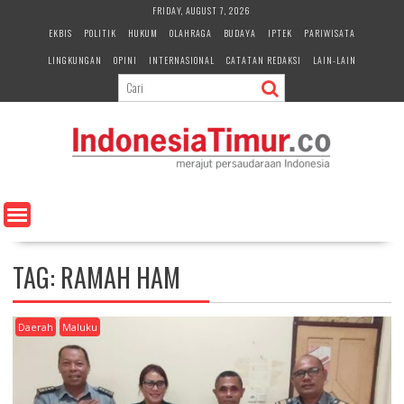
S
FRIDAY, AUGUST 7, 2026
k
EKBIS
POLITIK
HUKUM
OLAHRAGA
BUDAYA
IPTEK
PARIWISATA
i
LINGKUNGAN
OPINI
INTERNASIONAL
CATATAN REDAKSI
LAIN-LAIN
p
t
o
c
o
n
t
e
n
t
TAG:
RAMAH HAM
Daerah
Maluku