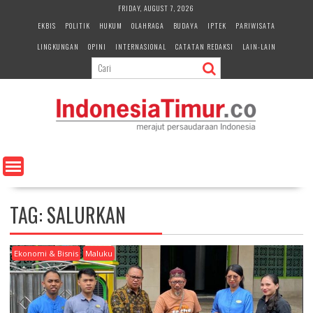
S
FRIDAY, AUGUST 7, 2026
k
EKBIS
POLITIK
HUKUM
OLAHRAGA
BUDAYA
IPTEK
PARIWISATA
i
LINGKUNGAN
OPINI
INTERNASIONAL
CATATAN REDAKSI
LAIN-LAIN
p
t
o
c
o
n
t
e
n
t
TAG:
SALURKAN
Ekonomi & Bisnis
Maluku