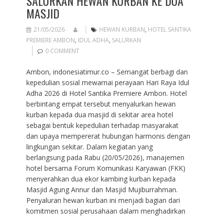
SALURKAN HEWAN KURBAN KE DUA
MASJID
21/05/2026
HEWAN KURBAN
,
HOTEL SANTIKA
PREMIERE AMBON
,
IDUL ADHA
,
SALURKAN
0 COMMENT
Ambon, indonesiatimur.co – Semangat berbagi dan
kepedulian sosial mewarnai perayaan Hari Raya Idul
Adha 2026 di Hotel Santika Premiere Ambon. Hotel
berbintang empat tersebut menyalurkan hewan
kurban kepada dua masjid di sekitar area hotel
sebagai bentuk kepedulian terhadap masyarakat
dan upaya mempererat hubungan harmonis dengan
lingkungan sekitar. Dalam kegiatan yang
berlangsung pada Rabu (20/05/2026), manajemen
hotel bersama Forum Komunikasi Karyawan (FKK)
menyerahkan dua ekor kambing kurban kepada
Masjid Agung Annur dan Masjid Mujiburrahman.
Penyaluran hewan kurban ini menjadi bagian dari
komitmen sosial perusahaan dalam menghadirkan