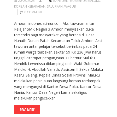
20/08/2025
BANTUAN
,
GUBERNUR MALUKU
,
KORBAN KEBAKARAN
,
SALURKAN
,
WAGUB
0 COMMENT
Ambon, indonesiatimur.co – Aksi tawuran antar
Pelajar SMK Negeri 3 Ambon menyisakan duka
tersendiri bagi masyarakat yang berada di Desa
Hunuth Durian Patah Kecamatan Teluk Ambon. Aksi
tawuran antar pelajar tersebut berimbas pada 24
rumah warga terbakar, sekitar 59 KK 236 jiwa harus
tinggal ditempat pengungsian. Gubernur Maluku,
Hendrik Lewerissa didampingi oleh Wakil Gubernur
Maluku H. Abdullah Vanath, Assisten II Sekda Maluku
Kasrul Selang, Kepala Dinas Sosial Provinsi Maluku
melakukan peninjauan langsung korban terdampak
yang mengungsi di Kantor Desa Poka, Kantor Desa
Nania, Kantor Desa Negeri Lama sekaligus
melakukan pengecekkan…
READ MORE