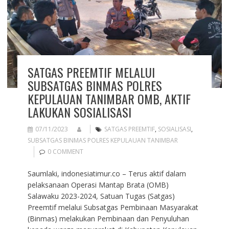
SATGAS PREEMTIF MELALUI
SUBSATGAS BINMAS POLRES
KEPULAUAN TANIMBAR OMB, AKTIF
LAKUKAN SOSIALISASI
07/11/2023
SATGAS PREEMTIF
,
SOSIALISASI
,
SUBSATGAS BINMAS POLRES KEPULAUAN TANIMBAR
0 COMMENT
Saumlaki, indonesiatimur.co – Terus aktif dalam
pelaksanaan Operasi Mantap Brata (OMB)
Salawaku 2023-2024, Satuan Tugas (Satgas)
Preemtif melalui Subsatgas Pembinaan Masyarakat
(Binmas) melakukan Pembinaan dan Penyuluhan