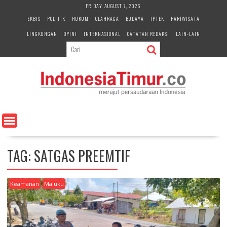
S
FRIDAY, AUGUST 7, 2026
k
EKBIS
POLITIK
HUKUM
OLAHRAGA
BUDAYA
IPTEK
PARIWISATA
i
LINGKUNGAN
OPINI
INTERNASIONAL
CATATAN REDAKSI
LAIN-LAIN
p
t
o
c
o
n
t
e
n
t
TAG:
SATGAS PREEMTIF
Keamanan
Maluku