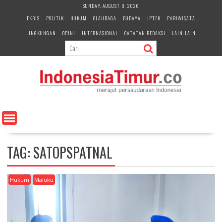
S
SUNDAY, AUGUST 9, 2026
k
EKBIS
POLITIK
HUKUM
OLAHRAGA
BUDAYA
IPTEK
PARIWISATA
i
LINGKUNGAN
OPINI
INTERNASIONAL
CATATAN REDAKSI
LAIN-LAIN
p
t
o
c
o
n
t
e
n
t
TAG:
SATOPSPATNAL
Hukum
Maluku