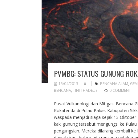
PVMBG: STATUS GUNUNG ROK
15/04/2013
BENCANA ALAM
,
GEM
BENCANA
,
TINI THADEUS
0 COMMENT
Pusat Vulkanologi dan Mitigasi Bencana
Rokatenda di Pulau Palue, Kabupaten Sikk
waspada menjadi siaga sejak 13 Oktober
kaki gunung tersebut mengungsi ke Pulau F
pengungsian. Mereka dilarang kembali ke
daerah juga belum ada rencana untuk me