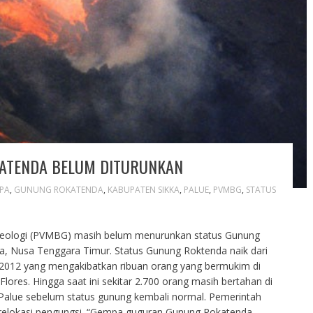
ATENDA BELUM DITURUNKAN
PA
,
GUNUNG ROKATENDA
,
KABUPATEN SIKKA
,
PALUE
,
PVMBG
,
STATUS
 Geologi (PVMBG) masih belum menurunkan status Gunung
a, Nusa Tenggara Timur. Status Gunung Roktenda naik dari
 2012 yang mengakibatkan ribuan orang yang bermukim di
lores. Hingga saat ini sekitar 2.700 orang masih bertahan di
 Palue sebelum status gunung kembali normal. Pemerintah
relokasi pengungsi. “Gempa guguran Gunung Rokatenda