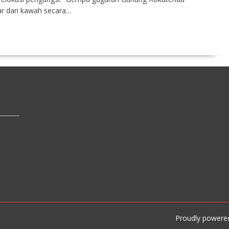
uar dari kawah secara…
Proudly powere