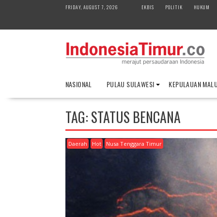
S
FRIDAY, AUGUST 7, 2026
EKBIS
POLITIK
HUKUM
k
i
p
t
o
c
o
NASIONAL
PULAU SULAWESI
KEPULAUAN MAL
n
t
e
TAG:
STATUS BENCANA
n
t
Daerah
Hot
Nusa Tenggara Timur