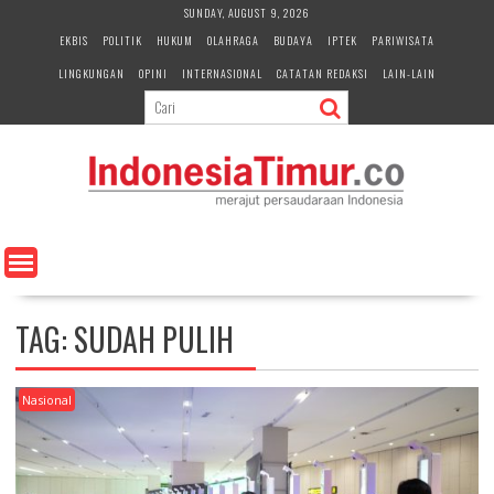
S
SUNDAY, AUGUST 9, 2026
k
EKBIS
POLITIK
HUKUM
OLAHRAGA
BUDAYA
IPTEK
PARIWISATA
i
LINGKUNGAN
OPINI
INTERNASIONAL
CATATAN REDAKSI
LAIN-LAIN
p
t
o
c
o
n
t
e
n
t
TAG:
SUDAH PULIH
Nasional