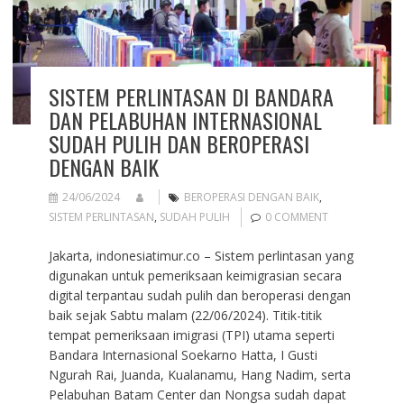
SISTEM PERLINTASAN DI BANDARA
DAN PELABUHAN INTERNASIONAL
SUDAH PULIH DAN BEROPERASI
DENGAN BAIK
24/06/2024
BEROPERASI DENGAN BAIK
,
SISTEM PERLINTASAN
,
SUDAH PULIH
0 COMMENT
Jakarta, indonesiatimur.co – Sistem perlintasan yang
digunakan untuk pemeriksaan keimigrasian secara
digital terpantau sudah pulih dan beroperasi dengan
baik sejak Sabtu malam (22/06/2024). Titik-titik
tempat pemeriksaan imigrasi (TPI) utama seperti
Bandara Internasional Soekarno Hatta, I Gusti
Ngurah Rai, Juanda, Kualanamu, Hang Nadim, serta
Pelabuhan Batam Center dan Nongsa sudah dapat