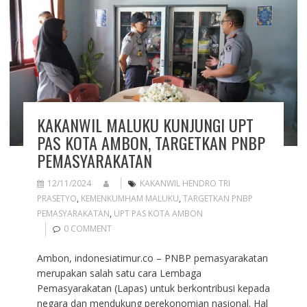
KAKANWIL MALUKU KUNJUNGI UPT
PAS KOTA AMBON, TARGETKAN PNBP
PEMASYARAKATAN
12/11/2024
KAKANWIL HENDRO TRI
PRASETYO
,
KEMENKUMHAM MALUKU
,
TARGETKAN PNBP
PEMASYARAKATAN
,
UPT PAS KOTA AMBON
0 COMMENT
Ambon, indonesiatimur.co – PNBP pemasyarakatan
merupakan salah satu cara Lembaga
Pemasyarakatan (Lapas) untuk berkontribusi kepada
negara dan mendukung perekonomian nasional. Hal