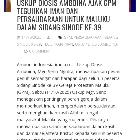
USKUP DIOSIS AMBOINA AJAK GPM
TEGUHKAN IMAN DAN
PERSAUDARAAN UNTUK MALUKU
DALAM SIDANG SINODE KE-39
11/10/2025
GPM
,
PERSAUDARAAN
,
SIDANG
SINODE KE-39
,
TEGUHKAN IMAN
,
USKUP DIOSIS AMBOINA
0 COMMENT
Ambon, indonesiatimur.co — Uskup Diosis
Amboina, Mgr. Seno Ngutra, menyampaikan pesan
penuh semangat dan harapan bagi seluruh peserta
Sidang Sinode ke-39 Gereja Protestan Maluku
(GPM), Sabtu (11/10/2025) Uskup Mgr. Seno
menegaskan pentingnya peran gereja dalam
memperkuat iman, memperdalam persaudaraan,
serta menghadirkan kasih Allah di tengah
masyarakat Maluku yang majemuk. Pihaknya
menyampaikan salam persaudaraan dalam kasih
dan damai sejahtera Kristus kepada seluruh peserta