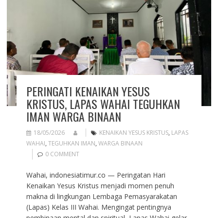
PERINGATI KENAIKAN YESUS
KRISTUS, LAPAS WAHAI TEGUHKAN
IMAN WARGA BINAAN
18/05/2026
KENAIKAN YESUS KRISTUS
,
LAPAS
WAHAI
,
TEGUHKAN IMAN
,
WARGA BINAAN
0 COMMENT
Wahai, indonesiatimur.co — Peringatan Hari
Kenaikan Yesus Kristus menjadi momen penuh
makna di lingkungan Lembaga Pemasyarakatan
(Lapas) Kelas III Wahai. Mengingat pentingnya
pembinaan mental dan spiritual, Lapas Wahai gelar