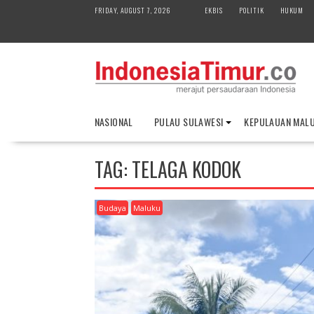
S
FRIDAY, AUGUST 7, 2026
EKBIS
POLITIK
HUKUM
k
i
p
t
o
c
o
NASIONAL
PULAU SULAWESI
KEPULAUAN MAL
n
t
e
TAG:
TELAGA KODOK
n
t
Budaya
Maluku