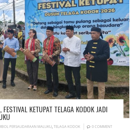
, FESTIVAL KETUPAT TELAGA KODOK JADI
UKU
IMBOL PERSAUDARAAN MALUKU
,
TELAGA KODOK
0 COMMENT