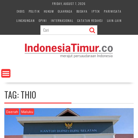
S
FRIDAY, AUGUST 7, 2026
k
EKBIS
POLITIK
HUKUM
OLAHRAGA
BUDAYA
IPTEK
PARIWISATA
i
LINGKUNGAN
OPINI
INTERNASIONAL
CATATAN REDAKSI
LAIN-LAIN
p
t
o
c
o
n
t
e
n
t
TAG:
THIO
Daerah
Maluku