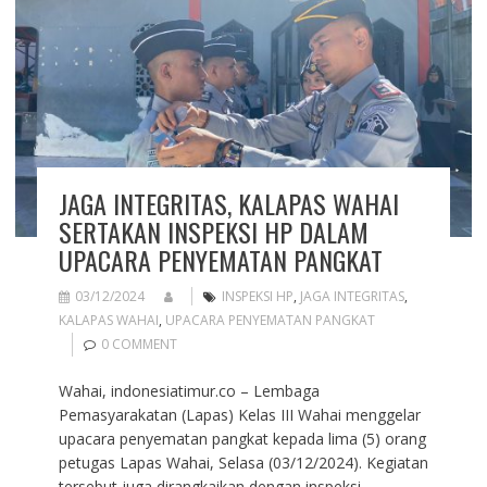
JAGA INTEGRITAS, KALAPAS WAHAI
SERTAKAN INSPEKSI HP DALAM
UPACARA PENYEMATAN PANGKAT
03/12/2024
INSPEKSI HP
,
JAGA INTEGRITAS
,
KALAPAS WAHAI
,
UPACARA PENYEMATAN PANGKAT
0 COMMENT
Wahai, indonesiatimur.co – Lembaga
Pemasyarakatan (Lapas) Kelas III Wahai menggelar
upacara penyematan pangkat kepada lima (5) orang
petugas Lapas Wahai, Selasa (03/12/2024). Kegiatan
tersebut juga dirangkaikan dengan inspeksi