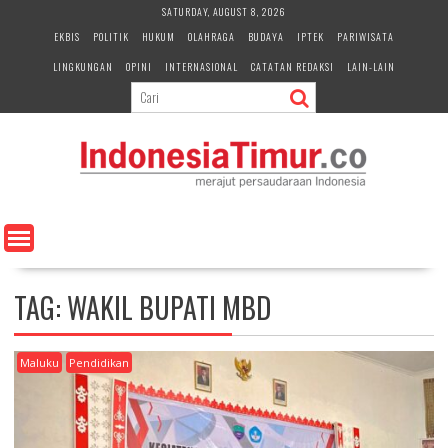
S
SATURDAY, AUGUST 8, 2026
k
EKBIS
POLITIK
HUKUM
OLAHRAGA
BUDAYA
IPTEK
PARIWISATA
i
LINGKUNGAN
OPINI
INTERNASIONAL
CATATAN REDAKSI
LAIN-LAIN
p
t
o
c
o
n
t
e
n
t
TAG:
WAKIL BUPATI MBD
Maluku
Pendidikan