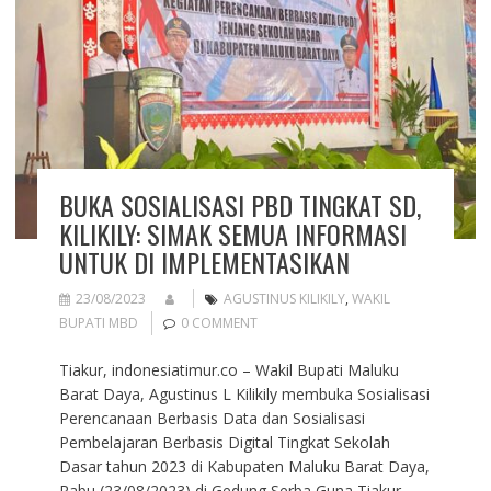
BUKA SOSIALISASI PBD TINGKAT SD,
KILIKILY: SIMAK SEMUA INFORMASI
UNTUK DI IMPLEMENTASIKAN
23/08/2023
AGUSTINUS KILIKILY
,
WAKIL
BUPATI MBD
0 COMMENT
Tiakur, indonesiatimur.co – Wakil Bupati Maluku
Barat Daya, Agustinus L Kilikily membuka Sosialisasi
Perencanaan Berbasis Data dan Sosialisasi
Pembelajaran Berbasis Digital Tingkat Sekolah
Dasar tahun 2023 di Kabupaten Maluku Barat Daya,
Rabu (23/08/2023) di Gedung Serba Guna Tiakur.