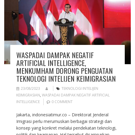
WASPADAI DAMPAK NEGATIF
ARTIFICIAL INTELLIGENCE,
MENKUMHAM DORONG PENGUATAN
TEKNOLOGI INTELIJEN KEIMIGRASIAN
23/08/2023
TEKNOLOGI INTELIJEN
KEIMIGRASIAN
,
WASPADAI DAMPAK NEGATIF ARTIFICIAL
INTELLIGENCE
0 COMMENT
Jakarta, indonesiatimur.co – Direktorat Jenderal
Imigrasi perlu merumuskan berbagai strategi dan
konsep yang konkret melalui pendekatan teknologi,
politik dan keamanan. Hal tersebut disampaikan