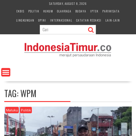
S
SATURDAY, AUGUST 8, 2026
k
EKBIS
POLITIK
HUKUM
OLAHRAGA
BUDAYA
IPTEK
PARIWISATA
i
LINGKUNGAN
OPINI
INTERNASIONAL
CATATAN REDAKSI
LAIN-LAIN
p
t
o
c
o
n
t
e
n
t
TAG:
WPM
Maluku
Politik