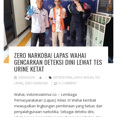
ZERO NARKOBA! LAPAS WAHAI
GENCARKAN DETEKSI DINI LEWAT TES
URINE KETAT
30/04/2026
DETEKSI DINI
,
LAPAS WAHAI
,
TES
URINE
,
ZERO NARKOBA
0 COMMENT
Wahai, indonesiatimur.co – Lembaga
Pemasyarakatan (Lapas) Kelas III Wahai kembali
mewujudkan lingkungan pembinaan yang bebas dari
penyalahgunaan narkotika. Sebagai deteksi dini,