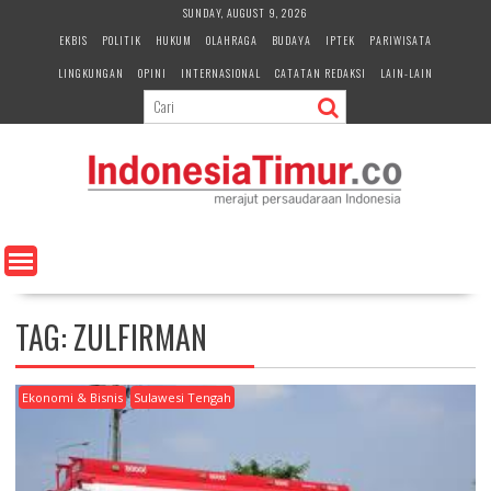
S
SUNDAY, AUGUST 9, 2026
k
EKBIS
POLITIK
HUKUM
OLAHRAGA
BUDAYA
IPTEK
PARIWISATA
i
LINGKUNGAN
OPINI
INTERNASIONAL
CATATAN REDAKSI
LAIN-LAIN
p
t
o
c
o
n
t
e
n
t
TAG:
ZULFIRMAN
Ekonomi & Bisnis
Sulawesi Tengah