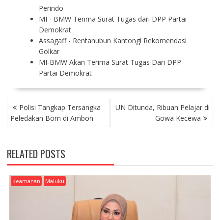
Perindo
MI - BMW Terima Surat Tugas dari DPP Partai
Demokrat
Assagaff - Rentanubun Kantongi Rekomendasi
Golkar
MI-BMW Akan Terima Surat Tugas Dari DPP
Partai Demokrat
P
Polisi Tangkap Tersangka
UN Ditunda, Ribuan Pelajar di
O
Peledakan Bom di Ambon
Gowa Kecewa
S
T
N
RELATED POSTS
A
V
I
Keamanan
Maluku
G
A
T