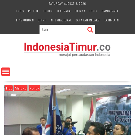
S
SATURDAY, AUGUST 8, 2026
k
EKBIS
POLITIK
HUKUM
OLAHRAGA
BUDAYA
IPTEK
PARIWISATA
i
LINGKUNGAN
OPINI
INTERNASIONAL
CATATAN REDAKSI
LAIN-LAIN
p
t
o
c
o
n
t
e
n
t
Hot
Maluku
Politik