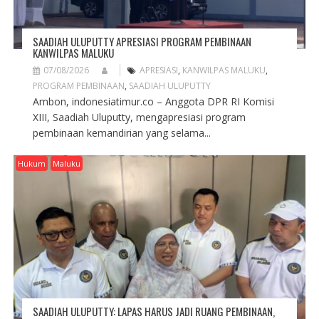
SAADIAH ULUPUTTY APRESIASI PROGRAM PEMBINAAN
KANWILPAS MALUKU
07/08/2026
APRESIASI
,
KANWILPAS MALUKU
,
PROGRAM PEMBINAAN
,
SAADIAH ULUPUTTY
Ambon, indonesiatimur.co – Anggota DPR RI Komisi
XIII, Saadiah Uluputty, mengapresiasi program
pembinaan kemandirian yang selama...
Hukum
Maluku
SAADIAH ULUPUTTY: LAPAS HARUS JADI RUANG PEMBINAAN,