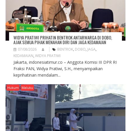
I
O
N
WIDYA PRATIWI PRIHATIN BENTROK ANTARWARGA DI DOBO,
AJAK SEMUA PIHAK MENAHAN DIRI DAN JAGA KEDAMAIAN
07/08/2026
BENTROK
,
DOBO
,
JAGA
,
KEDAMAIAN
,
WIDYA PRATIWI
Jakarta, indonesiatimur.co – Anggota Komisi III DPR RI
Fraksi PAN, Widya Pratiwi, S.H., menyampaikan
keprihatinan mendalam...
Hukum
Maluku