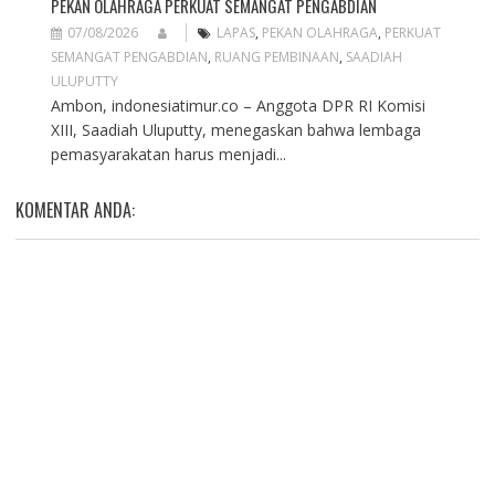
PEKAN OLAHRAGA PERKUAT SEMANGAT PENGABDIAN
07/08/2026
LAPAS
,
PEKAN OLAHRAGA
,
PERKUAT
SEMANGAT PENGABDIAN
,
RUANG PEMBINAAN
,
SAADIAH
ULUPUTTY
Ambon, indonesiatimur.co – Anggota DPR RI Komisi
XIII, Saadiah Uluputty, menegaskan bahwa lembaga
pemasyarakatan harus menjadi...
KOMENTAR ANDA: