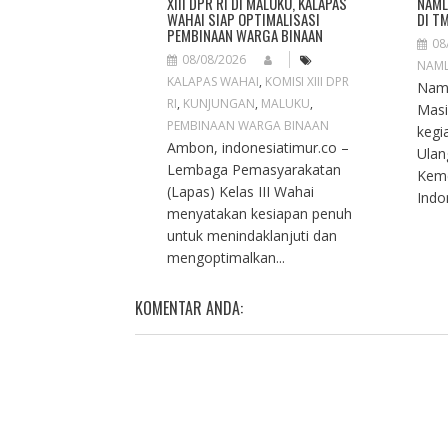
O
XIII DPR RI DI MALUKU, KALAPAS
NAML
WAHAI SIAP OPTIMALISASI
DI T
N
PEMBINAAN WARGA BINAAN
08
08/08/2026
NAM
KALAPAS WAHAI
,
KOMISI XIII DPR
Naml
RI
,
KUNJUNGAN
,
MALUKU
,
Masi
PEMBINAAN WARGA BINAAN
kegi
Ambon, indonesiatimur.co –
Ulan
Lembaga Pemasyarakatan
Keme
(Lapas) Kelas III Wahai
Indon
menyatakan kesiapan penuh
untuk menindaklanjuti dan
mengoptimalkan...
KOMENTAR ANDA: