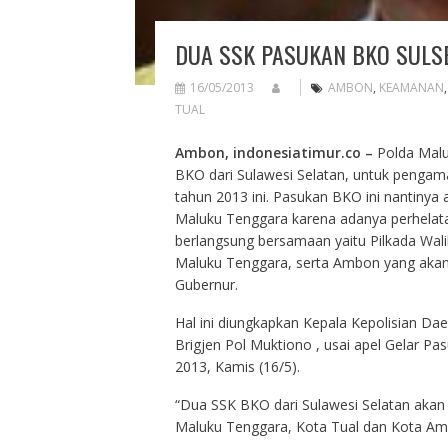
DUA SSK PASUKAN BKO SULS
16/05/2013
AMBON
,
KEAMANAN
TUAL
Ambon, indonesiatimur.co
–
Polda Malu
BKO dari Sulawesi Selatan, untuk pengam
tahun 2013 ini. Pasukan BKO ini nantinya 
Maluku Tenggara karena adanya perhelata
berlangsung bersamaan yaitu Pilkada Wali
Maluku Tenggara, serta Ambon yang akan
Gubernur.
Hal ini diungkapkan Kepala Kepolisian Da
Brigjen Pol Muktiono , usai apel Gelar P
2013, Kamis (16/5).
“Dua SSK BKO dari Sulawesi Selatan akan 
Maluku Tenggara, Kota Tual dan Kota Amb