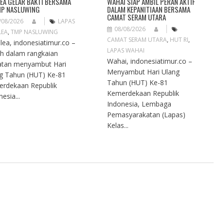
EA GELAR BAKTI BERSAMA
WAHAI SIAP AMBIL PERAN AKTIF
MP NASLUWING
DALAM KEPANITIAAN BERSAMA
CAMAT SERAM UTARA
/08/2026
LAPAS
08/08/2026
LEA
,
TMP NASLUWING
CAMAT SERAM UTARA
,
HUT RI
,
ea, indonesiatimur.co –
LAPAS WAHAI
h dalam rangkaian
Wahai, indonesiatimur.co –
atan menyambut Hari
Menyambut Hari Ulang
g Tahun (HUT) Ke-81
Tahun (HUT) Ke-81
rdekaan Republik
Kemerdekaan Republik
esia...
Indonesia, Lembaga
Pemasyarakatan (Lapas)
Kelas...