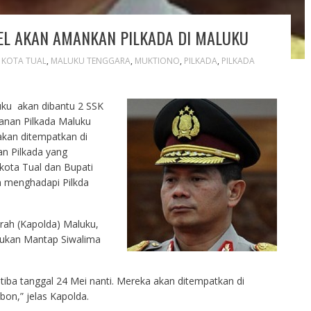
EL AKAN AMANKAN PILKADA DI MALUKU
,
KOTA TUAL
,
MALUKU TENGGARA
,
MUKTIONO
,
PILKADA
,
PILKADA
ku akan dibantu 2 SSK
anan Pilkada Maluku
akan ditempatkan di
n Pilkada yang
kota Tual dan Bupati
 menghadapi Pilkda
erah (Kapolda) Maluku,
asukan Mantap Siwalima
tiba tanggal 24 Mei nanti. Mereka akan ditempatkan di
on,” jelas Kapolda.