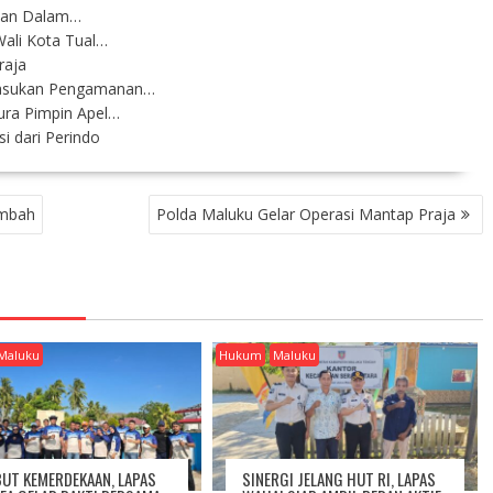
kukan Dalam…
Wali Kota Tual…
raja
 Pasukan Pengamanan…
ra Pimpin Apel…
i dari Perindo
ambah
Polda Maluku Gelar Operasi Mantap Praja
Maluku
Hukum
Maluku
UT KEMERDEKAAN, LAPAS
SINERGI JELANG HUT RI, LAPAS