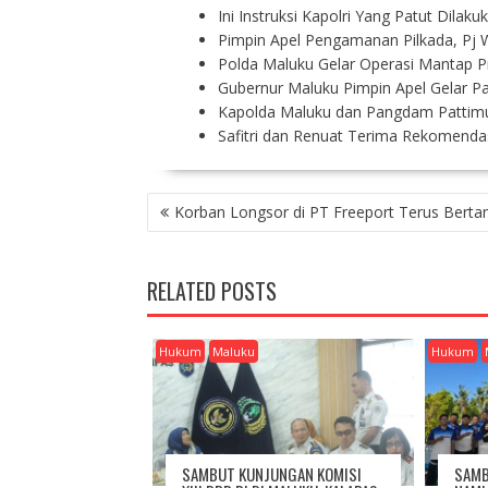
Ini Instruksi Kapolri Yang Patut Dila
Pimpin Apel Pengamanan Pilkada, Pj 
Polda Maluku Gelar Operasi Mantap P
Gubernur Maluku Pimpin Apel Gelar
Kapolda Maluku dan Pangdam Pattimu
Safitri dan Renuat Terima Rekomendas
P
Korban Longsor di PT Freeport Terus Bert
O
S
T
RELATED POSTS
N
A
V
Hukum
Maluku
Hukum
I
G
A
T
I
SAMBUT KUNJUNGAN KOMISI
SAMB