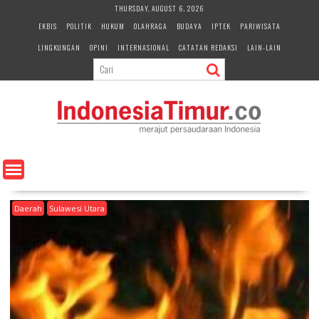
S
THURSDAY, AUGUST 6, 2026
k
EKBIS
POLITIK
HUKUM
OLAHRAGA
BUDAYA
IPTEK
PARIWISATA
i
LINGKUNGAN
OPINI
INTERNASIONAL
CATATAN REDAKSI
LAIN-LAIN
p
t
o
c
o
n
t
e
n
t
Daerah
Sulawesi Utara