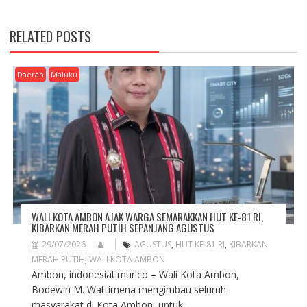
T
N
RELATED POSTS
A
V
I
Daerah
Maluku
G
A
T
I
O
N
WALI KOTA AMBON AJAK WARGA SEMARAKKAN HUT KE-81 RI,
KIBARKAN MERAH PUTIH SEPANJANG AGUSTUS
29/07/2026
AGUSTUS
,
HUT KE-81 RI
,
KIBARKAN
MERAH PUTIH
,
WALI KOTA AMBON
Ambon, indonesiatimur.co – Wali Kota Ambon,
Bodewin M. Wattimena mengimbau seluruh
masyarakat di Kota Ambon, untuk...