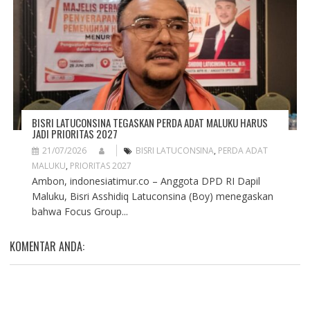
BISRI LATUCONSINA TEGASKAN PERDA ADAT MALUKU HARUS
JADI PRIORITAS 2027
21/07/2026
BISRI LATUCONSINA
,
PERDA ADAT
MALUKU
,
PRIORITAS 2027
Ambon, indonesiatimur.co – Anggota DPD RI Dapil
Maluku, Bisri Asshidiq Latuconsina (Boy) menegaskan
bahwa Focus Group...
KOMENTAR ANDA: