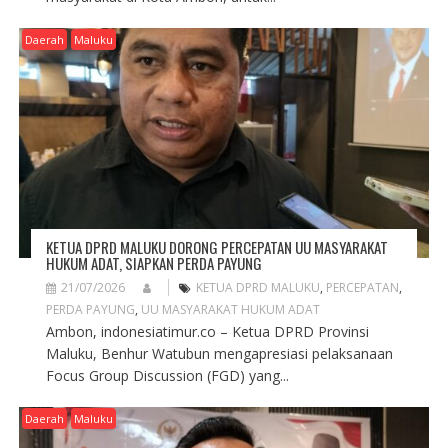
Daerah
Maluku
KETUA DPRD MALUKU DORONG PERCEPATAN UU MASYARAKAT
HUKUM ADAT, SIAPKAN PERDA PAYUNG
21/07/2026
KETUA DPRD MALUKU
,
PERCEPATAN
,
PERDA PAYUNG
,
UU MASYARAKAT HUKUM ADAT
Ambon, indonesiatimur.co – Ketua DPRD Provinsi
Maluku, Benhur Watubun mengapresiasi pelaksanaan
Focus Group Discussion (FGD) yang...
Daerah
Maluku