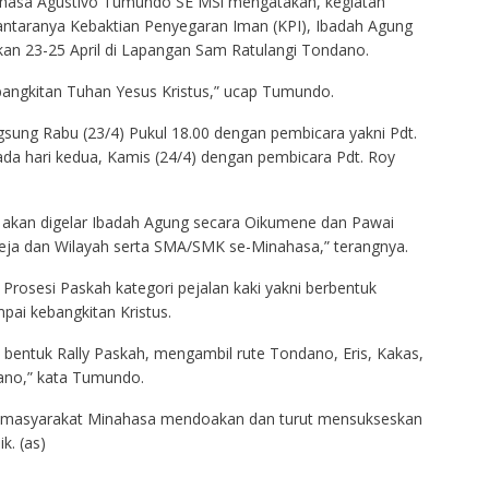
asa Agustivo Tumundo SE MSi mengatakan, kegiatan
taranya Kebaktian Penyegaran Iman (KPI), Ibadah Agung
kan 23-25 April di Lapangan Sam Ratulangi Tondano.
ebangkitan Tuhan Yesus Kristus,” ucap Tumundo.
sung Rabu (23/4) Pukul 18.00 dengan pembicara yakni Pdt.
pada hari kedua, Kamis (24/4) dengan pembicara Pdt. Roy
a akan digelar Ibadah Agung secara Oikumene dan Pawai
reja dan Wilayah serta SMA/SMK se-Minahasa,” terangnya.
Prosesi Paskah kategori pejalan kaki yakni berbentuk
mpai kebangkitan Kristus.
bentuk Rally Paskah, mengambil rute Tondano, Eris, Kakas,
no,” kata Tumundo.
 masyarakat Minahasa mendoakan dan turut mensukseskan
k. (as)