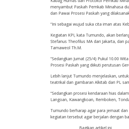
Kabag Humas dan Protokol Pemkab Minah
menyambut Paskah Pemkab Minahasa dian
dan Pawai Prosesi Paskah yang dilaksana
“Ini sebagai wujud suka cita iman atas K
Kegiatan KPI, kata Tumundo, akan berlang
Stefanus Theofilus MA dari Jakarta, dan 
Tamaweol Th.M.
“Sedangkan Jumat (25/4) Pukul 10.00 Wit
Prosesi Paskah yang diikuti perutusan Ge
Lebih lanjut Tumundo menjelaskan, untuk 
teatrikal dan gambaran Alkitab dari PL sa
“Sedangkan prosesi kendaraan hias dalam 
Langoan, Kawangkoan, Remboken, Tonda
Tumundo berharap agar para jemaat dan
kegiatan tersebut agar berjalan dengan bai
Bagikan artikel ini