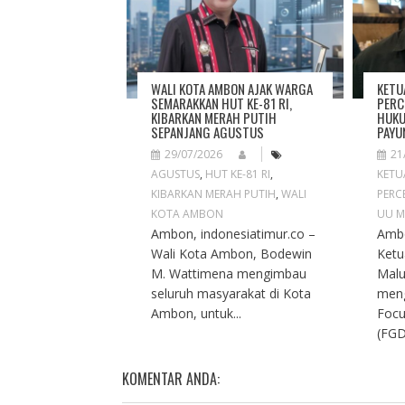
G
A
T
I
O
WALI KOTA AMBON AJAK WARGA
KETU
N
SEMARAKKAN HUT KE-81 RI,
PERC
KIBARKAN MERAH PUTIH
HUKU
SEPANJANG AGUSTUS
PAYU
29/07/2026
21
AGUSTUS
,
HUT KE-81 RI
,
KETU
KIBARKAN MERAH PUTIH
,
WALI
PERC
KOTA AMBON
UU M
Ambon, indonesiatimur.co –
Ambo
Wali Kota Ambon, Bodewin
Ketu
M. Wattimena mengimbau
Malu
seluruh masyarakat di Kota
meng
Ambon, untuk...
Focu
(FGD
KOMENTAR ANDA: