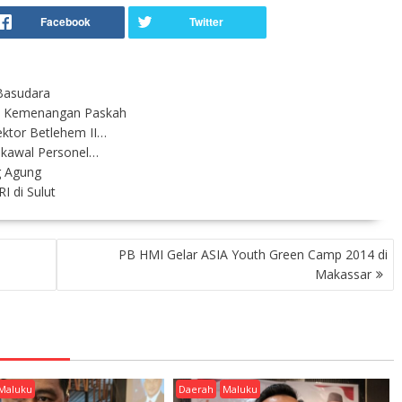
 Basudara
ai Kemenangan Paskah
ektor Betlehem II…
ikawal Personel…
g Agung
I di Sulut
PB HMI Gelar ASIA Youth Green Camp 2014 di
Makassar
Maluku
Daerah
Maluku