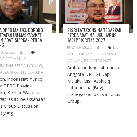
A DPRD MALUKU DORONG
BISRI LATUCONSINA TEGASKAN
EPATAN UU MASYARAKAT
PERDA ADAT MALUKU HARUS
M ADAT, SIAPKAN PERDA
JADI PRIORITAS 2027
NG
21/07/2026
BISRI
/07/2026
LATUCONSINA
,
PERDA ADAT
A DPRD MALUKU
,
MALUKU
,
PRIORITAS 2027
EPATAN
,
PERDA PAYUNG
,
Ambon, indonesiatimur.co –
ASYARAKAT HUKUM ADAT
Anggota DPD RI Dapil
n, indonesiatimur.co –
Maluku, Bisri Asshidiq
a DPRD Provinsi
Latuconsina (Boy)
ku, Benhur Watubun
menegaskan bahwa Focus
apresiasi pelaksanaan
Group...
s Group Discussion
) yang...