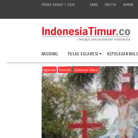
S
FRIDAY, AUGUST 7, 2026
EKBIS
POLITIK
HUKUM
k
i
p
t
o
c
o
NASIONAL
PULAU SULAWESI
KEPULAUAN MAL
n
t
Agenda
Daerah
Sulawesi Utara
e
n
t