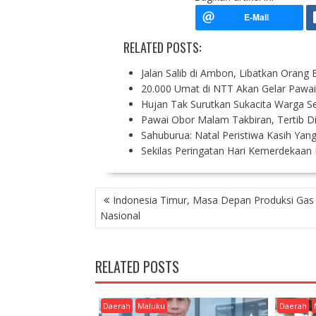
RELATED POSTS:
Jalan Salib di Ambon, Libatkan Orang
20.000 Umat di NTT Akan Gelar Paw
Hujan Tak Surutkan Sukacita Warga S
Pawai Obor Malam Takbiran, Tertib D
Sahuburua: Natal Peristiwa Kasih Yan
Sekilas Peringatan Hari Kemerdekaan R
P
Indonesia Timur, Masa Depan Produksi Gas
O
Nasional
S
T
N
RELATED POSTS
A
V
I
Daerah
Maluku
Daerah