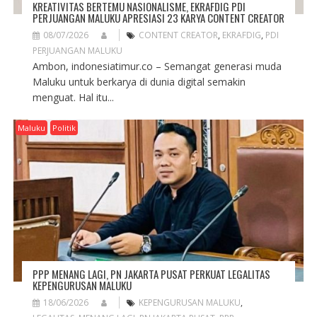
KREATIVITAS BERTEMU NASIONALISME, EKRAFDIG PDI
PERJUANGAN MALUKU APRESIASI 23 KARYA CONTENT CREATOR
08/07/2026
CONTENT CREATOR
,
EKRAFDIG
,
PDI
PERJUANGAN MALUKU
Ambon, indonesiatimur.co – Semangat generasi muda
Maluku untuk berkarya di dunia digital semakin
menguat. Hal itu...
Maluku
Politik
PPP MENANG LAGI, PN JAKARTA PUSAT PERKUAT LEGALITAS
KEPENGURUSAN MALUKU
18/06/2026
KEPENGURUSAN MALUKU
,