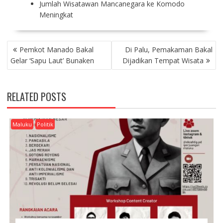
Jumlah Wisatawan Mancanegara ke Komodo
Meningkat
P
Pemkot Manado Bakal
Di Palu, Pemakaman Bakal
O
Gelar ‘Sapu Laut’ Bunaken
Dijadikan Tempat Wisata
S
T
N
RELATED POSTS
A
V
I
Maluku
Politik
G
A
T
I
O
N