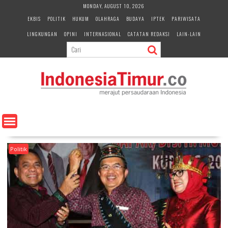
S
MONDAY, AUGUST 10, 2026
k
EKBIS
POLITIK
HUKUM
OLAHRAGA
BUDAYA
IPTEK
PARIWISATA
i
LINGKUNGAN
OPINI
INTERNASIONAL
CATATAN REDAKSI
LAIN-LAIN
p
t
o
c
o
n
t
e
n
t
Politik