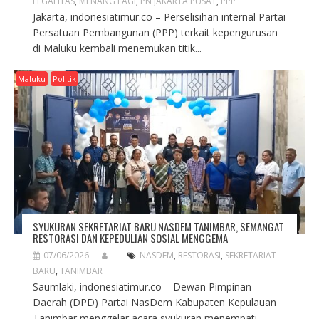
LEGALITAS
,
MENANG LAGI
,
PN JAKARTA PUSAT
,
PPP
Jakarta, indonesiatimur.co – Perselisihan internal Partai
Persatuan Pembangunan (PPP) terkait kepengurusan
di Maluku kembali menemukan titik...
Maluku
Politik
SYUKURAN SEKRETARIAT BARU NASDEM TANIMBAR, SEMANGAT
RESTORASI DAN KEPEDULIAN SOSIAL MENGGEMA
07/06/2026
NASDEM
,
RESTORASI
,
SEKRETARIAT
BARU
,
TANIMBAR
Saumlaki, indonesiatimur.co – Dewan Pimpinan
Daerah (DPD) Partai NasDem Kabupaten Kepulauan
Tanimbar menggelar acara syukuran menempati...