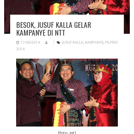
BESOK, JUSUF KALLA GELAR
KAMPANYE DI NTT
17/06/2014
JUSUF KALLA
,
KAMPANYE
,
PILPRES
2014
[foto: int]