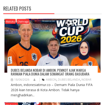
N
A
RELATED POSTS
V
I
G
Maluku
Olahraga
A
T
I
O
N
DUBES BELANDA NOBAR DI AMBON, PEMKOT AJAK WARGA
RAYAKAN PIALA DUNIA DALAM SEMANGAT ORANG BASUDARA
18/06/2026
AMBON
,
DUBES BELANDA
,
NOBAR
Ambon, indonesiatimur.co – Demam Piala Dunia FIFA
2026 kian terasa di Kota Ambon. Tidak hanya
menghadirkan...