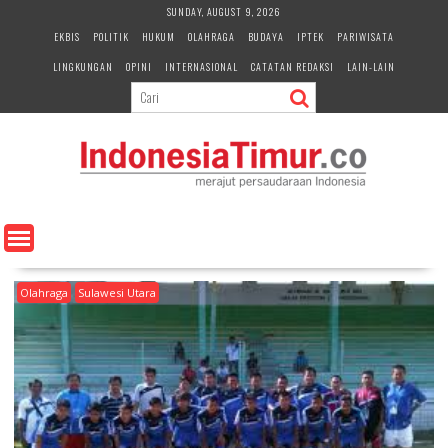
S
SUNDAY, AUGUST 9, 2026
k
EKBIS
POLITIK
HUKUM
OLAHRAGA
BUDAYA
IPTEK
PARIWISATA
i
LINGKUNGAN
OPINI
INTERNASIONAL
CATATAN REDAKSI
LAIN-LAIN
p
t
o
c
o
n
t
e
n
t
Olahraga
Sulawesi Utara