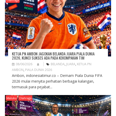
Olahraga
KETUA PN AMBON JAGOKAN BELANDA JUARA PIALA DUNIA
2026, KUNCI SUKSES ADA PADA KEKOMPAKAN TIM
08/06/2026
BELANDA
,
JUARA
,
KETUA PN
AMBON
,
PIALA DUNIA 2026
Ambon, indonesiatimur.co – Demam Piala Dunia FIFA
2026 mulai menyita perhatian berbagai kalangan,
termasuk para pejabat...
Maluku
Olahraga