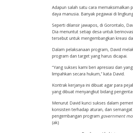
Adapun salah satu cara memaksimalkan po
daya manusia. Banyak pegawai di lingkun
Seperti dilansir jawapos, di Gorontalo, 
Dia menuntut setiap desa untuk berinov
tersebut untuk mengembangkan kreasi da
Dalam pelaksanaan program, David melaku
program dan target yang harus dicapai.
“Yang sukses kami beri apresiasi dan ya
limpahkan secara hukum,’’ kata David.
Kontrak kerjanya ini dibuat agar para pej
yang dibuat menyangkut bidang pengentas
Menurut David kunci sukses dalam pemeri
konsisten terhadap aturan, dan semangat k
pengembangan program
government mob
(ak)