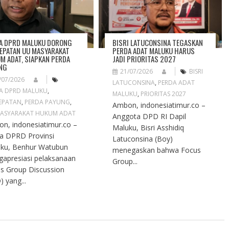
A DPRD MALUKU DORONG
BISRI LATUCONSINA TEGASKAN
EPATAN UU MASYARAKAT
PERDA ADAT MALUKU HARUS
M ADAT, SIAPKAN PERDA
JADI PRIORITAS 2027
NG
21/07/2026
BISRI
/07/2026
LATUCONSINA
,
PERDA ADAT
A DPRD MALUKU
,
MALUKU
,
PRIORITAS 2027
EPATAN
,
PERDA PAYUNG
,
Ambon, indonesiatimur.co –
ASYARAKAT HUKUM ADAT
Anggota DPD RI Dapil
n, indonesiatimur.co –
Maluku, Bisri Asshidiq
a DPRD Provinsi
Latuconsina (Boy)
ku, Benhur Watubun
menegaskan bahwa Focus
apresiasi pelaksanaan
Group...
s Group Discussion
) yang...