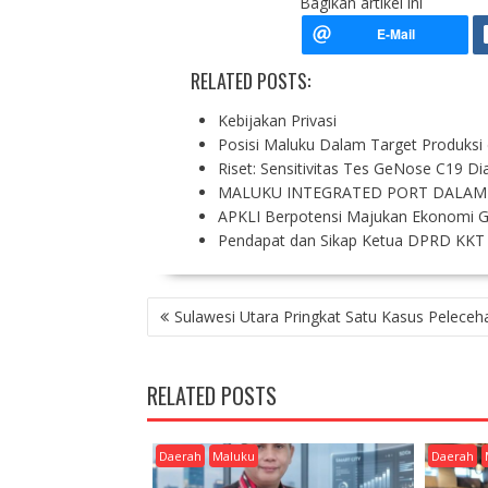
Bagikan artikel ini
RELATED POSTS:
Kebijakan Privasi
Posisi Maluku Dalam Target Produksi
Riset: Sensitivitas Tes GeNose C19 D
MALUKU INTEGRATED PORT DALAM
APKLI Berpotensi Majukan Ekonomi G
Pendapat dan Sikap Ketua DPRD KKT 
P
Sulawesi Utara Pringkat Satu Kasus Peleceh
O
S
T
RELATED POSTS
N
A
V
Daerah
Maluku
Daerah
I