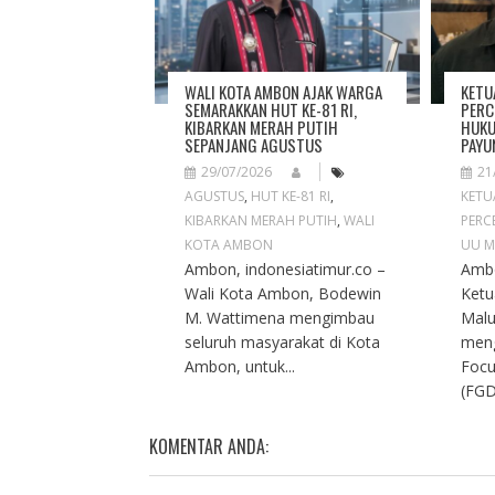
G
A
T
I
WALI KOTA AMBON AJAK WARGA
KETU
O
SEMARAKKAN HUT KE-81 RI,
PERC
KIBARKAN MERAH PUTIH
HUKU
N
SEPANJANG AGUSTUS
PAYU
29/07/2026
21
AGUSTUS
,
HUT KE-81 RI
,
KETU
KIBARKAN MERAH PUTIH
,
WALI
PERC
KOTA AMBON
UU M
Ambon, indonesiatimur.co –
Ambo
Wali Kota Ambon, Bodewin
Ketu
M. Wattimena mengimbau
Malu
seluruh masyarakat di Kota
meng
Ambon, untuk...
Focu
(FGD
KOMENTAR ANDA: