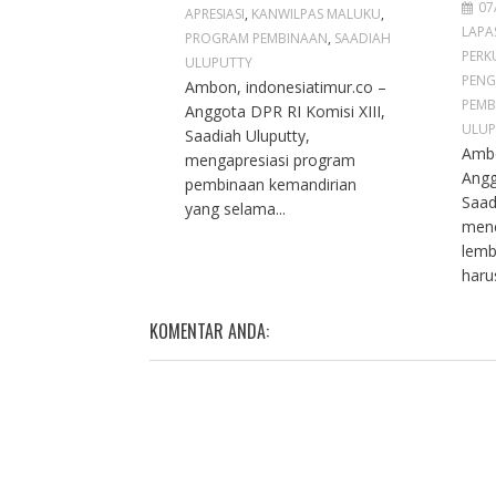
07
APRESIASI
,
KANWILPAS MALUKU
,
LAPA
PROGRAM PEMBINAAN
,
SAADIAH
PERK
ULUPUTTY
PENG
Ambon, indonesiatimur.co –
PEMB
Anggota DPR RI Komisi XIII,
ULUP
Saadiah Uluputty,
Ambo
mengapresiasi program
Angg
pembinaan kemandirian
Saad
yang selama...
men
lemb
haru
KOMENTAR ANDA: