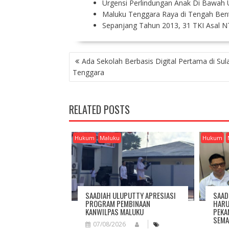
Urgensi Perlindungan Anak Di Bawah 
Maluku Tenggara Raya di Tengah Bent
Sepanjang Tahun 2013, 31 TKI Asal 
P
Ada Sekolah Berbasis Digital Pertama di Sul
O
Tenggara
S
T
N
RELATED POSTS
A
V
I
Hukum
Maluku
Hukum
G
A
T
I
O
SAADIAH ULUPUTTY APRESIASI
SAAD
N
PROGRAM PEMBINAAN
HARU
KANWILPAS MALUKU
PEKA
SEMA
07/08/2026