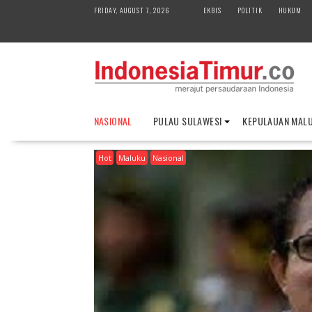
S
FRIDAY, AUGUST 7, 2026
EKBIS
POLITIK
HUKUM
k
i
p
t
o
c
o
NASIONAL
PULAU SULAWESI
KEPULAUAN MAL
n
t
Hot
Maluku
Nasional
e
n
t