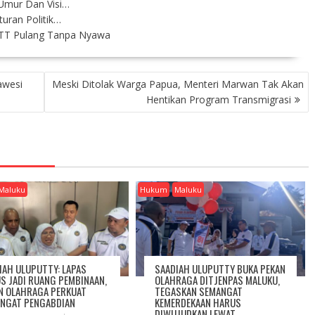
Umur Dan Visi…
uran Politik…
NTT Pulang Tanpa Nyawa
awesi
Meski Ditolak Warga Papua, Menteri Marwan Tak Akan
Hentikan Program Transmigrasi
Maluku
Hukum
Maluku
IAH ULUPUTTY: LAPAS
SAADIAH ULUPUTTY BUKA PEKAN
S JADI RUANG PEMBINAAN,
OLAHRAGA DITJENPAS MALUKU,
N OLAHRAGA PERKUAT
TEGASKAN SEMANGAT
NGAT PENGABDIAN
KEMERDEKAAN HARUS
DIWUJUDKAN LEWAT