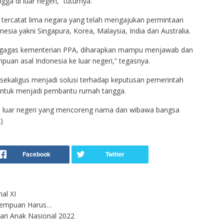
a di luar negeri,” tuturnya.
 tercatat lima negara yang telah mengajukan permintaan
esia yakni Singapura, Korea, Malaysia, India dan Australia.
digagas kementerian PPA, diharapkan mampu menjawab dan
an asal Indonesia ke luar negeri,” tegasnya.
ga sekaligus menjadi solusi terhadap keputusan pemerintah
untuk menjadi pembantu rumah tangga.
 luar negeri yang mencoreng nama dan wibawa bangsa
)
al XI
Perempuan Harus…
ri Anak Nasional 2022