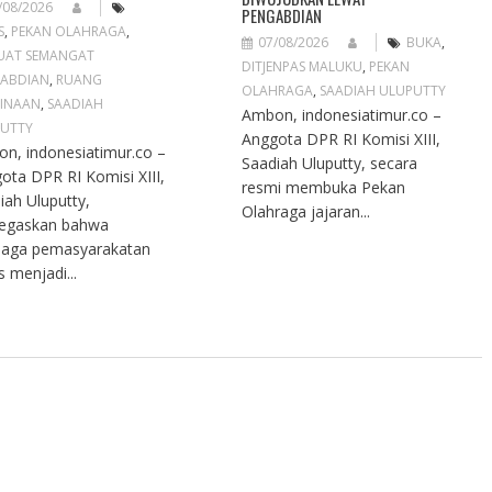
/08/2026
PENGABDIAN
S
,
PEKAN OLAHRAGA
,
07/08/2026
BUKA
,
UAT SEMANGAT
DITJENPAS MALUKU
,
PEKAN
ABDIAN
,
RUANG
OLAHRAGA
,
SAADIAH ULUPUTTY
INAAN
,
SAADIAH
Ambon, indonesiatimur.co –
UTTY
Anggota DPR RI Komisi XIII,
n, indonesiatimur.co –
Saadiah Uluputty, secara
ota DPR RI Komisi XIII,
resmi membuka Pekan
iah Uluputty,
Olahraga jajaran...
egaskan bahwa
aga pemasyarakatan
s menjadi...