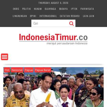
S
THURSDAY, AUGUST 6, 2026
k
EKBIS
POLITIK
HUKUM
OLAHRAGA
BUDAYA
IPTEK
PARIWISATA
i
LINGKUNGAN
OPINI
INTERNASIONAL
CATATAN REDAKSI
LAIN-LAIN
p
t
o
c
o
n
t
e
n
t
Hot
Nasional
Papua
Papua Barat