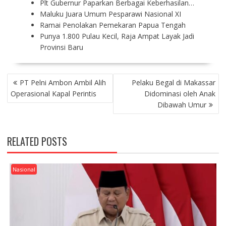
Plt Gubernur Paparkan Berbagai Keberhasilan…
Maluku Juara Umum Pesparawi Nasional XI
Ramai Penolakan Pemekaran Papua Tengah
Punya 1.800 Pulau Kecil, Raja Ampat Layak Jadi
Provinsi Baru
P
PT Pelni Ambon Ambil Alih
‎Pelaku Begal di Makassar
O
Operasional Kapal Perintis
Didominasi oleh Anak
S
Dibawah Umur
T
N
A
RELATED POSTS
V
I
G
Nasional
A
T
I
O
N