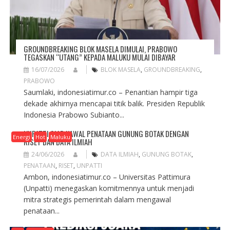
GROUNDBREAKING BLOK MASELA DIMULAI, PRABOWO
TEGASKAN “UTANG” KEPADA MALUKU MULAI DIBAYAR
16/07/2026
BLOK MASELA
,
GROUNDBREAKING
,
PRABOWO
Saumlaki, indonesiatimur.co – Penantian hampir tiga
dekade akhirnya mencapai titik balik. Presiden Republik
Indonesia Prabowo Subianto...
UNPATTI SIAP KAWAL PENATAAN GUNUNG BOTAK DENGAN
Energi
Hot
Maluku
RISET DAN DATA ILMIAH
24/06/2026
DATA ILMIAH
,
GUNUNG BOTAK
,
PENATAAN
,
RISET
,
UNPATTI
Ambon, indonesiatimur.co – Universitas Pattimura
(Unpatti) menegaskan komitmennya untuk menjadi
mitra strategis pemerintah dalam mengawal
penataan...